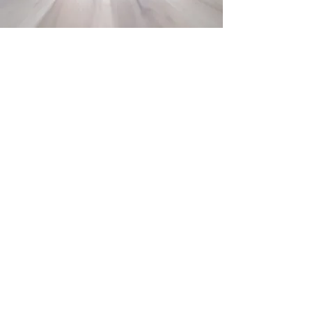
ICS PROPRETé
Entreprise
de
nettoyage
pour
professionnel, b
asée
principalement à Marseille, nous
intervenons là où c'est
ensoleillé.
Professionnel de l'hygiène et
l'environnement depuis... bien
longtemps.
Rencontrez-nous et nous vous
partagerons
nos anecdotes
les plus
propres !
Mentions légales
Politique de
confidentialité